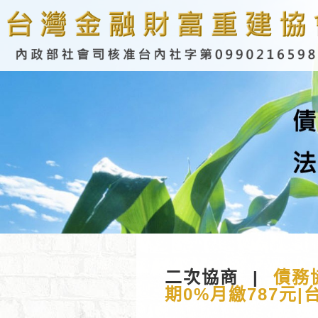
二次協商
|
債務
期0%月繳787元