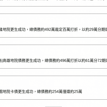
基隆地院更生成功，總債務約492萬裁定百萬打折，以約29萬分期
商|高雄地院債務更生成功，總債務約496萬打折以約61萬分72期
桃園地院卡債更生成功，總債務約254萬僅還約25萬