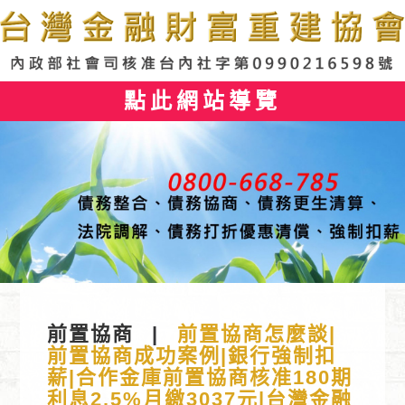
點此網站導覽
前置協商
|
前置協商怎麼談|
前置協商成功案例|銀行強制扣
薪|合作金庫前置協商核准180期
利息2.5%月繳3037元|台灣金融