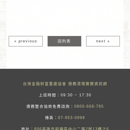
債務前置協商條件,前置協商免費諮詢PTT,銀行強制執
行扣薪,消費者債務清理條例,卡債整合協商流程,債務
協商程序,信用卡負債打折,前置協商成功案例
« previous
回列表
next »
台灣金融財富重建協會 債務清理實務資訊網
上班時間：09:30 ~ 17:30
債務整合協商免費諮詢：
0800-668-785
傳真：
07-953-0999
地址：
806高雄市前鎮區中山二路2號13樓之6