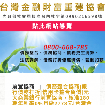
點此網站導覽
前置協商
|
債務整合協商|銀
行債務打折|信用卡整合負債|元
大商業銀行前置協商，核准180
期年利率0%月繳2778元|台灣金