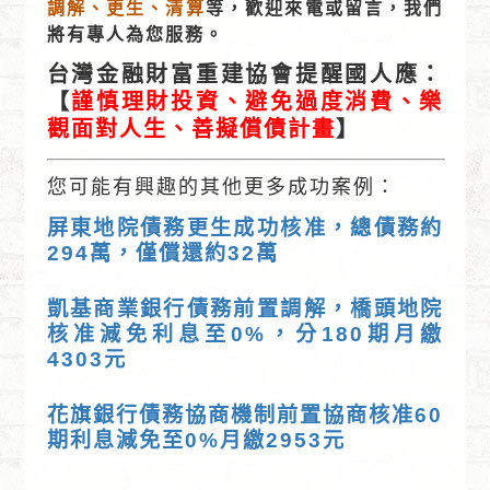
調解、更生、清算
等，歡迎來電或留言，我們
將有專人為您服務。
台灣金融財富重建協會提醒國人應：
【
謹慎理財投資、避免過度消費、樂
觀面對人生、善擬償債計畫
】
您可能有興趣的其他更多成功案例：
屏東地院債務更生成功核准，總債務約
294萬，僅償還約32萬
凱基商業銀行債務前置調解，橋頭地院
核准減免利息至0%，分180期月繳
4303元
花旗銀行債務協商機制前置協商核准60
期利息減免至0%月繳2953元