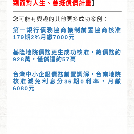
觀面對人生、善擬償債計畫
】
您可能有興趣的其他更多成功案例：
第一銀行債務協商機制前置協商核准
179期2%月繳7000元
基隆地院債務更生成功核准，總債務約
928萬，僅償還約57萬
台灣中小企銀債務前置調解，台南地院
核准減免利息分36期0利率，月繳
6080元
債務前置協商條件,前置協商免費諮詢PTT,銀行強制執
行扣薪,消費者債務清理條例,卡債整合協商流程,債務
協商程序,信用卡負債打折,前置協商成功案例