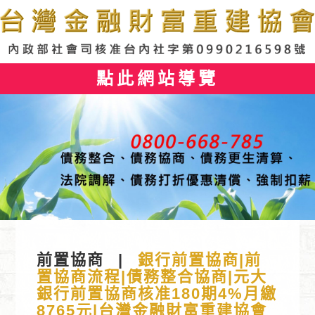
點此網站導覽
前置協商
|
銀行前置協商|前
置協商流程|債務整合協商|元大
銀行前置協商核准180期4%月繳
8765元|台灣金融財富重建協會