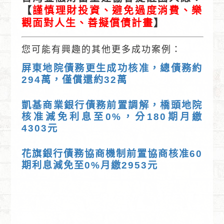
【
謹慎理財投資、避免過度消費、樂
觀面對人生、善擬償債計畫
】
您可能有興趣的其他更多成功案例：
屏東地院債務更生成功核准，總債務約
294萬，僅償還約32萬
凱基商業銀行債務前置調解，橋頭地院
核准減免利息至0%，分180期月繳
4303元
花旗銀行債務協商機制前置協商核准60
期利息減免至0%月繳2953元
法院前置調解條件,銀行債務調解流程,前置調解免費諮
詢PTT,銀行強制執行扣薪,消費者債務清理條例,前置
調解成功案例