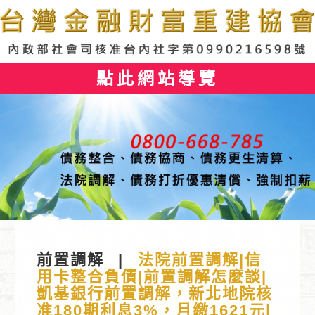
點此網站導覽
前置調解
|
法院前置調解|信
用卡整合負債|前置調解怎麼談|
凱基銀行前置調解，新北地院核
准180期利息3%，月繳1621元|