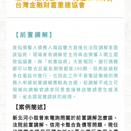
台灣金融財富重建協會
【前置調解】
是指債權人債務人兩造雙方直接在法院調解室面
談協商，現場會有調解官主持再由債權人開立還
款協議書，與「前置協商」大致相同，銀行債務
都可以整合且最長期限都是180期，但商談過程
多在電話中進行，也因此工作不易電話聯絡的債
務人申請前置調解應較為合適，若調解不成立可
現場向調解官請求同意直接移送聲請更生或清
算，省去撰寫聲請狀的麻煩。
【案例簡述】
新北河小姐曾來電詢問關於前置調解怎麼談、
法院前置調解、信用卡整合負債等問題，現任