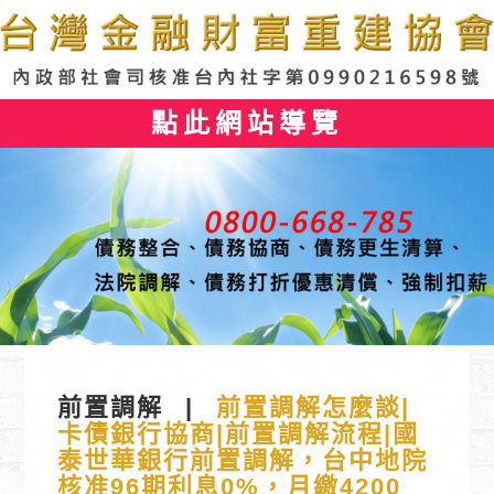
點此網站導覽
前置調解
|
前置調解怎麼談|
卡債銀行協商|前置調解流程|國
泰世華銀行前置調解，台中地院
核准96期利息0%，月繳4200