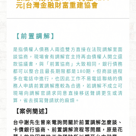
元|台灣金融財富重建協會
【前置調解】
是指債權人債務人兩造雙方直接在法院調解室面
談協商，現場會有調解官主持再由債權人開立還
款協議書，與「前置協商」大致相同，銀行債務
都可以整合且最長期限都是180期，但商談過程
多在電話中進行，也因此工作不易電話聯絡的債
務人申請前置調解應較為合適，若調解不成立可
現場向調解官請求同意直接移送聲請更生或清
算，省去撰寫聲請狀的麻煩。
【案例簡述】
台中謝先生曾來電詢問關於前置調解怎麼談、
卡債銀行協商、前置調解流程等問題，原是花