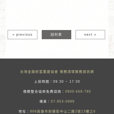
法院前置調解條件,銀行債務調解流程,前置調解免費諮
詢PTT,銀行強制執行扣薪,消費者債務清理條例,前置
調解成功案例
« previous
回列表
next »
台灣金融財富重建協會 債務清理實務資訊網
上班時間：09:30 ~ 17:30
債務整合協商免費諮詢：
0800-668-785
傳真：
07-953-0999
地址：
806高雄市前鎮區中山二路2號13樓之6