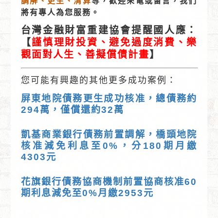
調解、更生、清算
等，歡迎來電或留言，我們
將有專人為您服務。
台灣金融財富重建協會提醒國人應：
【
謹慎理財投資、避免過度消費、樂
觀面對人生、善擬償債計畫
】
您可能有興趣的其他更多成功案例：
屏東地院債務更生成功核准，總債務約
294萬，僅償還約32萬
凱基商業銀行債務前置調解，橋頭地院
核准減免利息至0%，分180期月繳
4303元
花旗銀行債務協商機制前置協商核准60
期利息減免至0%月繳2953元