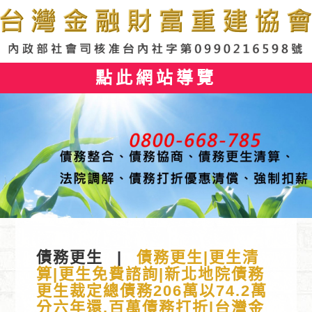
點此網站導覽
債務更生
|
債務更生|更生清
算|更生免費諮詢|新北地院債務
更生裁定總債務206萬以74.2萬
分六年還,百萬債務打折|台灣金