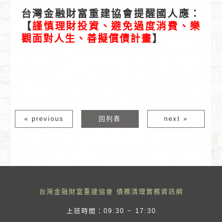
台灣金融財富重建協會提醒國人應：
【
謹慎理財投資、避免過度消費、樂
觀面對人生、善擬償債計畫
】
銀行強制執行扣薪,消費者債務清理條例,債務協商不成
立,更生流程免費諮詢PTT,法院更生程序條件,卡債整
合成功案例
« previous
回列表
next »
台灣金融財富重建協會 債務清理實務資訊網
上班時間：09:30 ~ 17:30