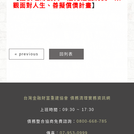
觀面對人生、善擬償債計畫
】
銀行強制執行扣薪,消費者債務清理條例,債務協商不成
立,更生流程免費諮詢PTT,法院更生程序條件,卡債整
合成功案例
« previous
回列表
台灣金融財富重建協會 債務清理實務資訊網
上班時間：09:30 ~ 17:30
債務整合協商免費諮詢：
0800-668-785
傳真：
07-953-0999