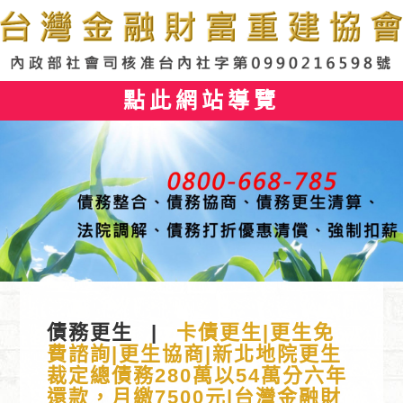
點此網站導覽
債務更生
|
卡債更生|更生免
費諮詢|更生協商|新北地院更生
裁定總債務280萬以54萬分六年
還款，月繳7500元|台灣金融財